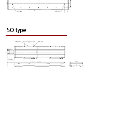
SO type
PL(R) type